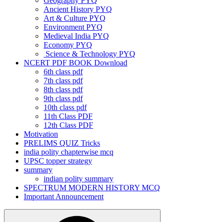
Geography PYQ
Ancient History PYQ
Art & Culture PYQ
Environment PYQ
Medieval India PYQ
Economy PYQ
Science & Technology PYQ
NCERT PDF BOOK Download
6th class pdf
7th class pdf
8th class pdf
9th class pdf
10th class pdf
11th Class PDF
12th Class PDF
Motivation
PRELIMS QUIZ Tricks
india polity chapterwise mcq
UPSC topper strategy
summary
indian polity summary
SPECTRUM MODERN HISTORY MCQ
Important Announcement