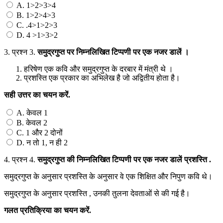
A. 1>2>3>4
B. 1>2>4>3
C. .4>1>2>3
D. 4 >1>3>2
3.
प्रश्न 3.
समुद्रगुप्त
पर
निम्नलिखित
टिप्पणी
पर
एक
नजर
डालें
।
हरिषेण एक कवि और समुद्रगुप्त के दरबार में मंत्री थे ।
प्रशस्ति एक प्रकार का अभिलेख है जो अद्वितीय होता है।
सही
उत्तर
का
चयन
करें
.
A. केवल 1
B. केवल 2
C. 1 और 2 दोनों
D. न तो 1, न ही 2
4.
प्रश्न 4.
समुद्रगुप्त
की
निम्नलिखित
टिप्पणी
पर
एक
नजर
डालें
प्रशस्ति
.
समुद्रगुप्त के अनुसार प्रशस्ति के अनुसार वे एक शिक्षित और निपुण कवि थे।
समुद्रगुप्त के अनुसार प्रशस्ति , उनकी तुलना देवताओं से की गई है।
गलत
प्रतिक्रिया
का
चयन
करें
.