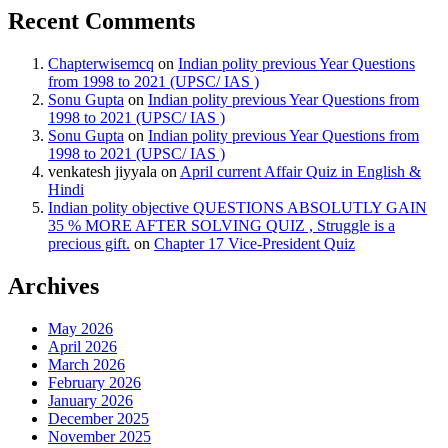
Recent Comments
Chapterwisemcq
on
Indian polity previous Year Questions
from 1998 to 2021 (UPSC/ IAS )
Sonu Gupta
on
Indian polity previous Year Questions from
1998 to 2021 (UPSC/ IAS )
Sonu Gupta
on
Indian polity previous Year Questions from
1998 to 2021 (UPSC/ IAS )
venkatesh jiyyala
on
April current Affair Quiz in English &
Hindi
Indian polity objective QUESTIONS ABSOLUTLY GAIN
35 % MORE AFTER SOLVING QUIZ , Struggle is a
precious gift.
on
Chapter 17 Vice-President Quiz
Archives
May 2026
April 2026
March 2026
February 2026
January 2026
December 2025
November 2025