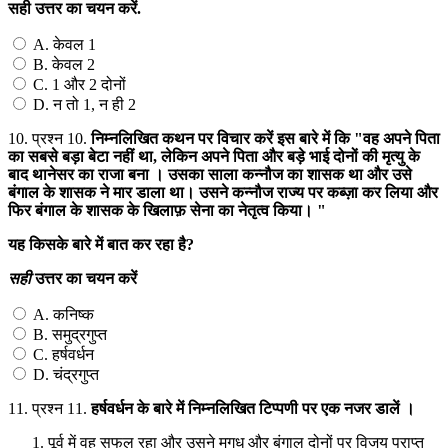
सही
उत्तर
का
चयन
करें
.
A. केवल 1
B. केवल 2
C. 1 और 2 दोनों
D. न तो 1, न ही 2
10.
प्रश्न 10.
निम्नलिखित
कथन
पर
विचार
करें
इस
बारे
में
कि
"
वह
अपने
पिता
का
सबसे
बड़ा
बेटा
नहीं
था
,
लेकिन
अपने
पिता
और
बड़े
भाई
दोनों
की
मृत्यु
के
बाद
थानेसर
का
राजा
बना
।
उसका
साला
कन्नौज
का
शासक
था
और
उसे
बंगाल
के
शासक
ने
मार
डाला
था।
उसने
कन्नौज
राज्य
पर
कब्ज़ा
कर
लिया
और
फिर
बंगाल
के
शासक
के
खिलाफ़
सेना
का
नेतृत्व
किया।
"
यह
किसके
बारे
में
बात
कर
रहा
है
?
सही
उत्तर
का
चयन
करें
A. कनिष्क
B. समुद्रगुप्त
C. हर्षवर्धन
D. चंद्रगुप्त
11.
प्रश्न 11.
हर्षवर्धन
के
बारे
में
निम्नलिखित
टिप्पणी
पर
एक
नजर
डालें
।
पूर्व में वह सफल रहा और उसने मगध और बंगाल दोनों पर विजय प्राप्त