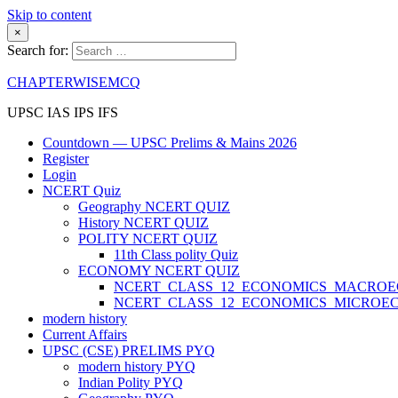
Skip to content
×
Search for:
CHAPTERWISEMCQ
UPSC IAS IPS IFS
Countdown — UPSC Prelims & Mains 2026
Register
Login
NCERT Quiz
Geography NCERT QUIZ
History NCERT QUIZ
POLITY NCERT QUIZ
11th Class polity Quiz
ECONOMY NCERT QUIZ
NCERT_CLASS_12_ECONOMICS_MACRO
NCERT_CLASS_12_ECONOMICS_MICROE
modern history
Current Affairs
UPSC (CSE) PRELIMS PYQ
modern history PYQ
Indian Polity PYQ