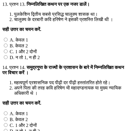
13.
प्रश्न 13.
निम्नलिखित
कथन
पर
एक
नजर
डालें।
पुलकेशिन द्वितीय सबसे प्रसिद्ध चालुक्य शासक था।
चालुक्य के दरबारी कवि हरिषेण ने इसकी प्रशस्ति लिखी थी ।
सही
उत्तर
का
चयन
करें
.
A. केवल 1
B. केवल 2
C. 1 और 2 दोनों
D. न तो 1, न ही 2
14.
प्रश्न 14.
समुद्रगुप्त
के
राज्यों
के
प्रशासन
के
बारे
में
निम्नलिखित
कथन
पर
विचार
करें
।
महत्वपूर्ण प्रशासनिक पद पीढ़ी दर पीढ़ी हस्तांतरित होते रहे।
अपने पिता की तरह कवि हरिषेण भी महादण्डनायक या मुख्य न्यायिक
अधिकारी थे ।
सही
उत्तर
का
चयन
करें
.
A. केवल 1
B. केवल 2
C. 1 और 2 दोनों