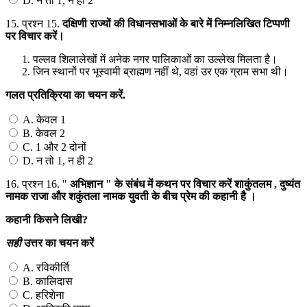
D. न तो 1, न ही 2
15.
प्रश्न 15.
दक्षिणी
राज्यों
की
विधानसभाओं
के
बारे
में
निम्नलिखित
टिप्पणी
पर
विचार
करें।
पल्लव शिलालेखों में अनेक नगर पालिकाओं का उल्लेख मिलता है।
जिन स्थानों पर भूस्वामी ब्राह्मण नहीं थे, वहां उर एक ग्राम सभा थी।
गलत
प्रतिक्रिया
का
चयन
करें
.
A. केवल 1
B. केवल 2
C. 1 और 2 दोनों
D. न तो 1, न ही 2
16.
प्रश्न 16. "
अभिज्ञान
"
के
संबंध
में
कथन
पर
विचार
करें
शाकुंतलम
,
दुष्यंत
नामक
राजा
और
शकुंतला
नामक
युवती
के
बीच
प्रेम
की
कहानी
है
।
कहानी
किसने
लिखी
?
सही
उत्तर
का
चयन
करें
A. रविकीर्ति
B. कालिदास
C. हरिशेना