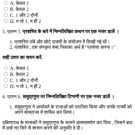
A. केवल 1
B. केवल 2
C. 1 और 2 दोनों
D. न तो 1, न ही 2
5.
प्रश्न 5.
प्रशस्ति
के
बारे
में
निम्नलिखित
कथन
पर
एक
नजर
डालें
।
प्रशस्ति लंबे और छोटे वाक्यों के संयोजन में लिखी गई थी।
प्रशस्ति , एक संस्कृत शब्द जिसका अर्थ है "प्रशंसा करना।"
सही
उत्तर
का
चयन
करें
.
A. केवल 1
B. केवल 2
C. 1 और 2 दोनों
D. न तो 1, न ही 2
6.
प्रश्न 6.
समुद्रगुप्त
पर
निम्नलिखित
टिप्पणी
पर
एक
नजर
डालें
।
समुद्रगुप्त ने आर्यावर्त के राजाओं को पराजित किया और उनके राज्यों को
अपने साम्राज्य में शामिल कर लिया।
दक्षिणापथ के शासकों ने समुद्रगुप्त के सामने आत्मसमर्पण कर दिया , जिसने बाद
में उन्हें नए सिरे से शासन करने की अनुमति दे दी।