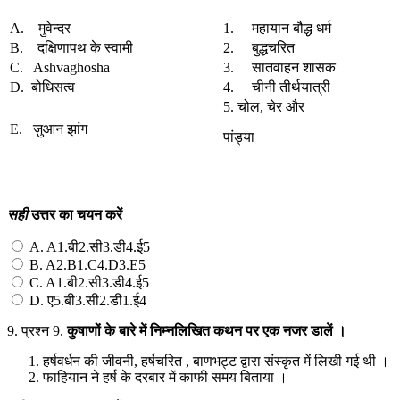
A. मुवेन्दर
1. महायान बौद्ध धर्म
B. दक्षिणापथ के स्वामी
2. बुद्धचरित
C. Ashvaghosha
3. सातवाहन शासक
D. बोधिसत्व
4. चीनी तीर्थयात्री
5. चोल, चेर और
E. ज़ुआन झांग
पांड्या
सही
उत्तर
का
चयन
करें
A. A1.बी2.सी3.डी4.ई5
B. A2.B1.C4.D3.E5
C. A1.बी2.सी3.डी4.ई5
D. ए5.बी3.सी2.डी1.ई4
9.
प्रश्न 9.
कुषाणों
के
बारे
में
निम्नलिखित
कथन
पर
एक
नजर
डालें
।
हर्षवर्धन की जीवनी, हर्षचरित , बाणभट्ट द्वारा संस्कृत में लिखी गई थी ।
फाहियान ने हर्ष के दरबार में काफी समय बिताया ।